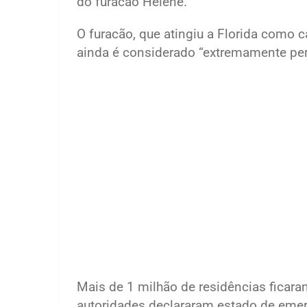
do furacão Helene.
O furacão, que atingiu a Florida como c
ainda é considerado “extremamente per
Mais de 1 milhão de residências ficara
autoridades declararam estado de eme