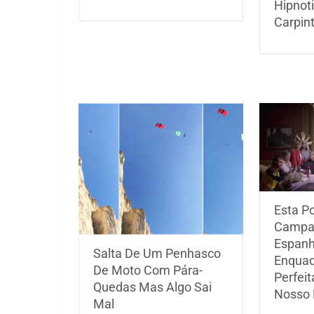
Hipnot
Carpin
Esta P
Campa
Espan
Salta De Um Penhasco
Enquad
De Moto Com Pára-
Perfei
Quedas Mas Algo Sai
Nosso 
Mal