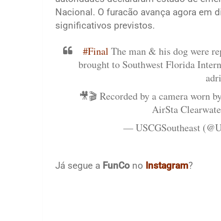
Nacional. O furacão avança agora em d
significativos previstos.
#Final
The man & his dog were rep
brought to Southwest Florida Intern
adr
🎥🎬 Recorded by a camera worn by
AirSta Clearwat
— USCGSoutheast (@U
Já segue a
FunCo
no
Instagram
?