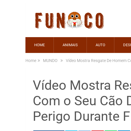
HOME
ANIMAIS
AUTO
DES
Home
MUNDO
Vídeo Mostra Resgate De Homem Co
Vídeo Mostra R
Com o Seu Cão 
Perigo Durante 