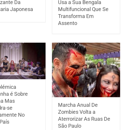
izante Da
Usa a Sua Bengala
taria Japonesa
Multifuncional Que Se
Transforma Em
Assento
olémica
nha é Sobre
ha Mas
Marcha Anual De
ra-se
Zombies Volta a
tamente No
Aterrorizar As Ruas De
País
São Paulo