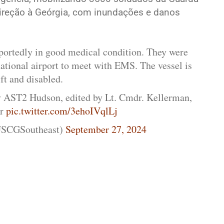
ireção à Geórgia, com inundações e danos
ortedly in good medical condition. They were
ational airport to meet with EMS. The vessel is
ift and disabled.
 AST2 Hudson, edited by Lt. Cmdr. Kellerman,
er
pic.twitter.com/3ehoIVqlLj
SCGSoutheast)
September 27, 2024